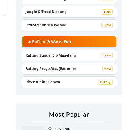
Jungle Offroad Kledung
4 Jam
Offroad Sunrise Posong
1H0M
🚣 Rafting & Water Fun
Rafting Sungai Elo Magelang
12 KM
Rafting Progo Atas (Extreme)
9 KM
River Tubing Serayu
Full Day
Most Popular
Gunung Prau