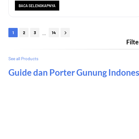
BACA SELENGKAPNYA
...
1
2
3
14
Filt
See all Products
Guide dan Porter Gunung Indones