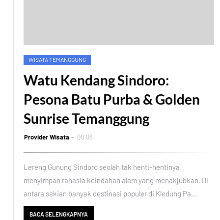
WISATA TEMANGGUNG
Watu Kendang Sindoro:
Pesona Batu Purba & Golden
Sunrise Temanggung
Provider Wisata
00.06
Lereng Gunung Sindoro seolah tak henti-hentinya
menyimpan rahasia keindahan alam yang menakjubkan. Di
antara sekian banyak destinasi populer di Kledung Pa…
BACA SELENGKAPNYA