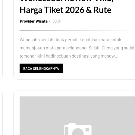
Harga Tiket 2026 & Rute
Provider Wisata
00.01
Wonosobo seolah tidak pernah kehabisan cara untuk
memanjakan mata para pelancong. Selain Dieng yang suda
tersohor, kini hadir sebuah destinasi yang menaw…
BACA SELENGKAPNYA