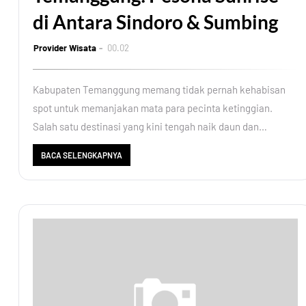
di Antara Sindoro & Sumbing
Provider Wisata
00.02
Kabupaten Temanggung memang tidak pernah kehabisan
spot untuk memanjakan mata para pecinta ketinggian.
Salah satu destinasi yang kini tengah naik daun dan…
BACA SELENGKAPNYA