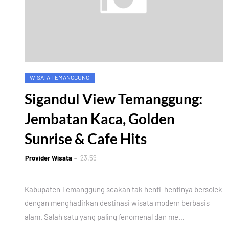
WISATA TEMANGGUNG
Sigandul View Temanggung:
Jembatan Kaca, Golden
Sunrise & Cafe Hits
Provider Wisata
23.59
Kabupaten Temanggung seakan tak henti-hentinya bersolek
dengan menghadirkan destinasi wisata modern berbasis
alam. Salah satu yang paling fenomenal dan me…