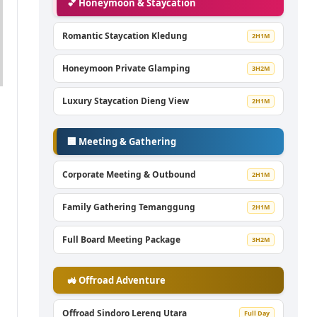
💕 Honeymoon & Staycation
Romantic Staycation Kledung
2H1M
Honeymoon Private Glamping
3H2M
Luxury Staycation Dieng View
2H1M
🏢 Meeting & Gathering
Corporate Meeting & Outbound
2H1M
Family Gathering Temanggung
2H1M
Full Board Meeting Package
3H2M
🚜 Offroad Adventure
i
Offroad Sindoro Lereng Utara
Full Day