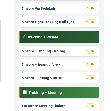
Sindoro Via Bedakah
2H1M
Sindoro Light Trekking (Full Ojek)
1H0M
⭐
Trekking + Wisata
Sindoro + Embung Kledung
3H2M
Sindoro + Sigandul View
3H2M
Sindoro + Posong Sunrise
2H1M
🏢
Trekking + Meeting
Corporate Meeting Sindoro
3H2M