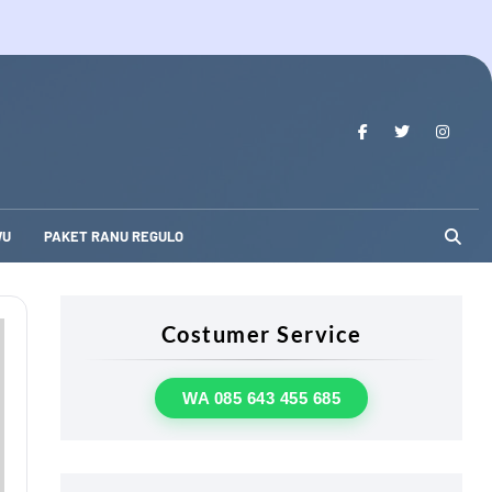
WU
PAKET RANU REGULO
Costumer Service
WA 085 643 455 685