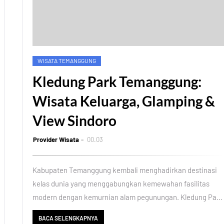
WISATA TEMANGGUNG
Kledung Park Temanggung:
Wisata Keluarga, Glamping &
View Sindoro
Provider Wisata
00.03
Kabupaten Temanggung kembali menghadirkan destinasi
kelas dunia yang menggabungkan kemewahan fasilitas
modern dengan kemurnian alam pegunungan. Kledung Pa…
BACA SELENGKAPNYA