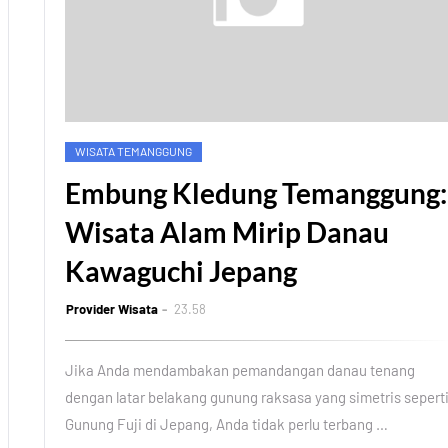
WISATA TEMANGGUNG
Embung Kledung Temanggung:
Wisata Alam Mirip Danau
Kawaguchi Jepang
Provider Wisata
23.58
Jika Anda mendambakan pemandangan danau tenang
dengan latar belakang gunung raksasa yang simetris sepert
Gunung Fuji di Jepang, Anda tidak perlu terbang …